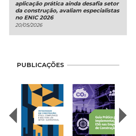
aplicação prática ainda desafia setor
da construção, avaliam especialistas
no ENIC 2026
20/05/2026
Guia 
Dese
PUBLICAÇÕES
Adoç
Plat
Prod
Cons
| AP