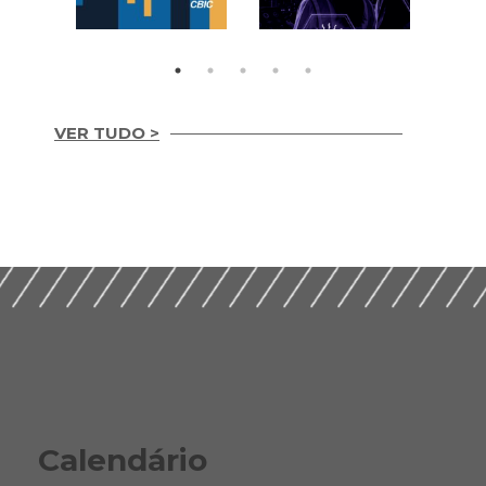
VER TUDO >
Integridade em
Construção Ética,
Guia Prático para
Compliance e ESG
Implementação de
para um Setor
ESG nas Empresas de
Sustentável (2026)
Construção (2026)
Calendário