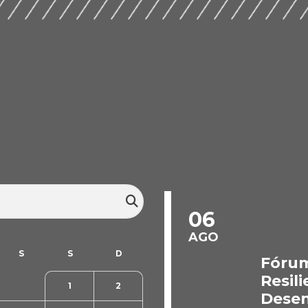
06
AGO
Fórum
Resili
1
2
Desen