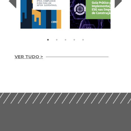
VER TUDO >
Integridade em
Construção Ética,
Guia Prático para
Compliance e ESG
Implementação de
para um Setor
ESG nas Empresas de
Sustentável (2026)
Construção (2026)