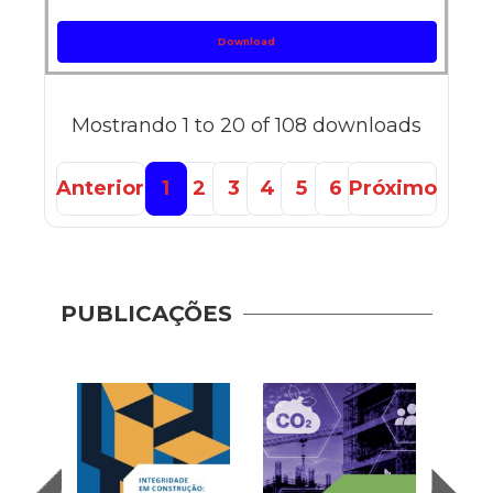
Download
Mostrando 1 to 20 of 108 downloads
Anterior
1
2
3
4
5
6
Próximo
Guia 
Dese
PUBLICAÇÕES
Adoç
Plat
Prod
Cons
| AP