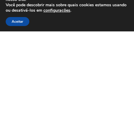
Clique Aqui e conheça nossos parceiros
Você pode descobrir mais sobre quais cookies estamos usando
ou desativá-los em
configurações
.
Aceitar
Afiliações