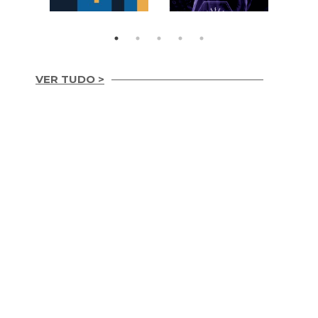
VER TUDO >
Integridade em
Construção Ética,
Guia Prático para
Compliance e ESG
Implementação de
para um Setor
ESG nas Empresas de
Sustentável (2026)
Construção (2026)