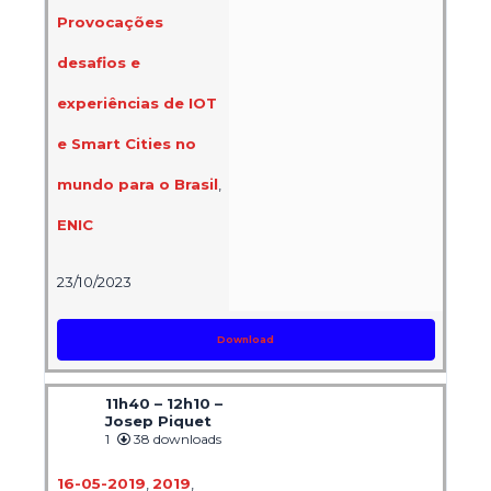
Provocações
desafios e
experiências de IOT
e Smart Cities no
mundo para o Brasil
,
ENIC
23/10/2023
Download
11h40 – 12h10 –
Josep Piquet
1
38 downloads
16-05-2019
,
2019
,