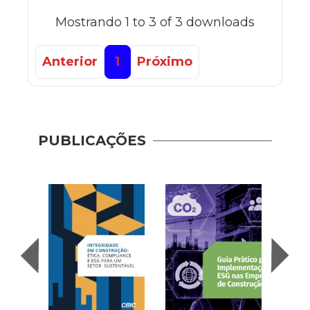
Mostrando 1 to 3 of 3 downloads
Anterior
1
Próximo
Guia 
Dese
PUBLICAÇÕES
Adoç
Plat
Prod
Cons
| AP