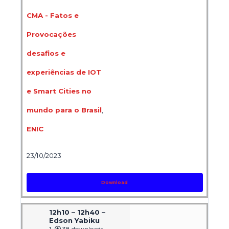
CMA - Fatos e
Provocações
desafios e
experiências de IOT
e Smart Cities no
mundo para o Brasil
,
ENIC
23/10/2023
Download
12h10 – 12h40 –
Edson Yabiku
1
38 downloads