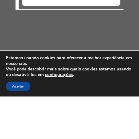
Estamos usando cookies para oferecer a melhor experiência em
nosso site.
Você pode descobrir mais sobre quais cookies estamos usando
ou desativá-los em
configurações
.
PARCEIROS E AFILIAÇÕES
Aceitar
Associados
Clique Aqui e conheça nossos parceiros