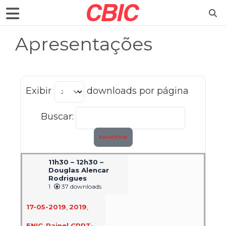
Apresentações
Exibir
downloads por página
Buscar:
Reset Filter
11h30 – 12h30 –
Douglas Alencar
Rodrigues
1
37 downloads
17-05-2019
,
2019
,
ENIC
,
Painel CPRT-