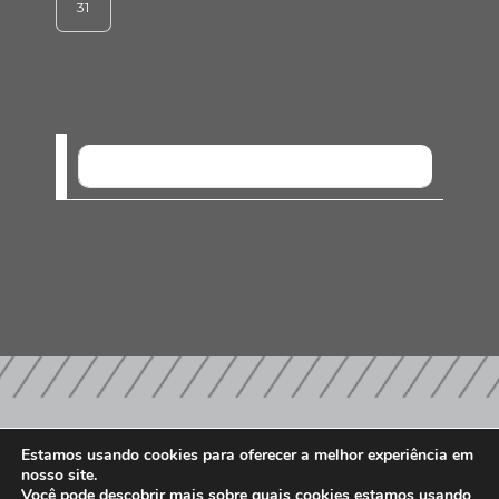
31
SEM EVENTOS
Estamos usando cookies para oferecer a melhor experiência em
PARCEIROS E AFILIAÇÕES
nosso site.
Você pode descobrir mais sobre quais cookies estamos usando