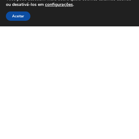
ou desativá-los em
configurações
.
Associados
Aceitar
Clique Aqui e conheça nossos parceiros
Afiliações