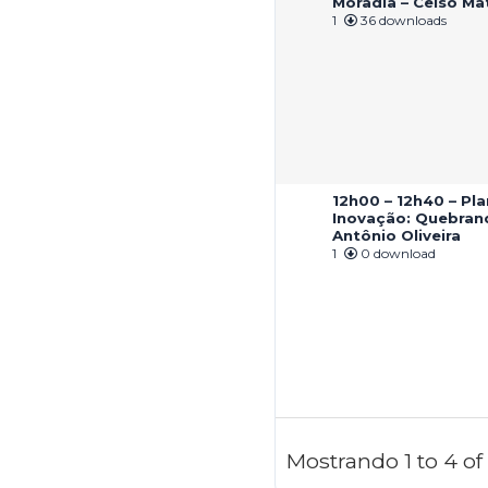
Moradia – Celso M
1
36 downloads
12h00 – 12h40 – Pl
Inovação: Quebran
Antônio Oliveira
1
0 download
Mostrando 1 to 4 o