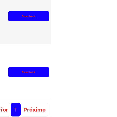
Download
Download
ior
1
Próximo