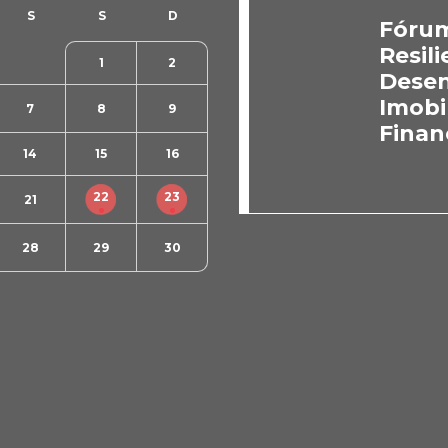
Fórum
Resili
1
2
Desen
Imobi
7
8
9
Finan
14
15
16
22
23
21
28
29
30