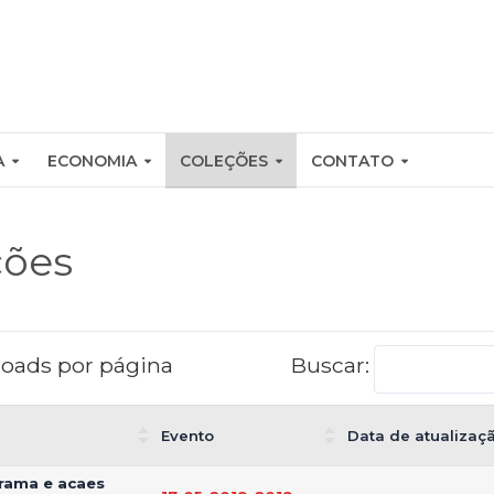
A
ECONOMIA
COLEÇÕES
CONTATO
ções
oads por página
Buscar:
Evento
Data de atualizaç
orama e acaes