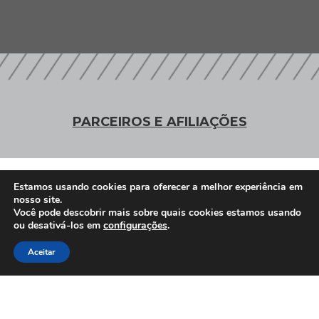
PARCEIROS E AFILIAÇÕES
Associados
Estamos usando cookies para oferecer a melhor experiência em
nosso site.
Você pode descobrir mais sobre quais cookies estamos usando
ou desativá-los em
configurações
.
Clique Aqui e conheça nossos parceiros
Aceitar
Afiliações