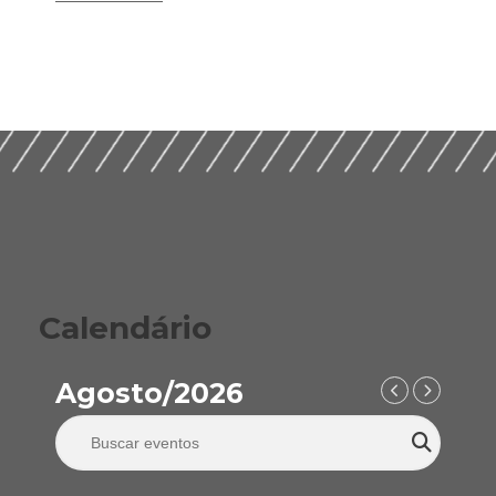
Integridade em
Construção Ética,
Guia Prático para
Compliance e ESG
Implementação de
para um Setor
ESG nas Empresas de
Sustentável (2026)
Construção (2026)
Calendário
Agosto/2026