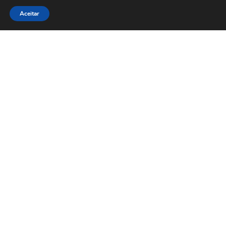
Clique Aqui e conheça nossos parceiros
Aceitar
Afiliações