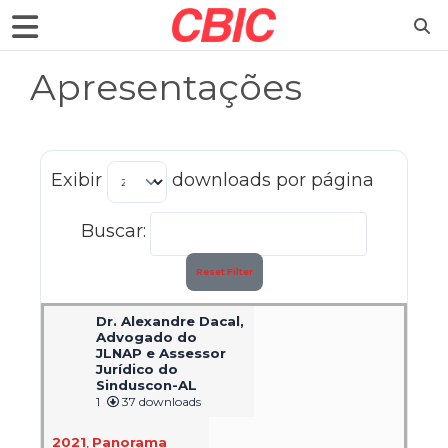
Apresentações
Exibir
downloads por página
Buscar:
Reset Filter
Dr. Alexandre Dacal,
Advogado do
JLNAP e Assessor
Jurídico do
Sinduscon-AL
1
37 downloads
2021
,
Panorama