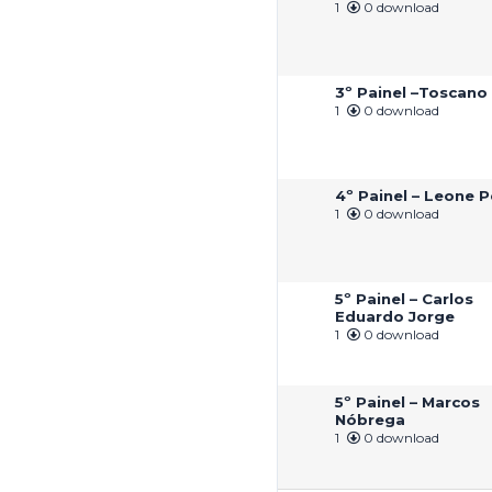
1
0 download
3º Painel –Toscano
1
0 download
4º Painel – Leone P
1
0 download
5º Painel – Carlos
Eduardo Jorge
1
0 download
5º Painel – Marcos
Nóbrega
1
0 download