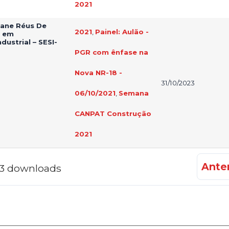
2021
iane Réus De
2021
,
Painel: Aulão -
a em
ustrial – SESI-
PGR com ênfase na
Nova NR-18 -
31/10/2023
06/10/2021
,
Semana
CANPAT Construção
2021
Anter
f 3 downloads