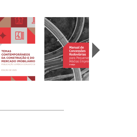
mas
temporâneos da
Manual de Concessões
strução e do
Rodoviárias para
As Novas NRs e a
cado Imobiliário
Pequenas e Médias
Indústria da