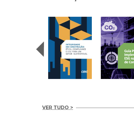
VER TUDO >
Integridade em
Construção Ética,
Guia Prático para
Compliance e ESG
Implementação d
para um Setor
ESG nas Empresas