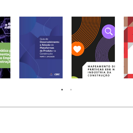
Guia de
Desenvolvimento e
Adoção de
Te
Plataformas de
Mapeamento de
Con
e
Produto na
Práticas ESG na
Con
 de
Construção PARTE 2 |
Indústria da
Mer