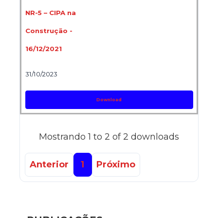
NR-5 – CIPA na
Construção -
16/12/2021
31/10/2023
Download
Mostrando 1 to 2 of 2 downloads
Anterior
1
Próximo
Guia 
Dese