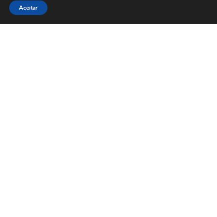
Aceitar
Associados
Clique Aqui e conheça nossos parceiros
Afiliações