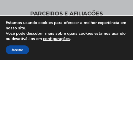
PARCEIROS E AFILIAÇÕES
Estamos usando cookies para oferecer a melhor experiência em
nosso site.
Você pode descobrir mais sobre quais cookies estamos usando
ou desativá-los em
configurações
.
Associados
Aceitar
Clique Aqui e conheça nossos parceiros
Afiliações