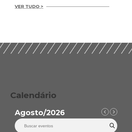
VER TUDO >
Integridade em
Construção Ética,
Guia Prático para
Compliance e ESG
Implementação de
para um Setor
ESG nas Empresas de
Sustentável (2026)
Construção (2026)
Calendário
Agosto/2026