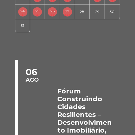
24
25
26
27
28
29
30
31
06
AGO
Fórum
Construindo
Cidades
Resilientes –
Desenvolvimen
to Imobiliário,