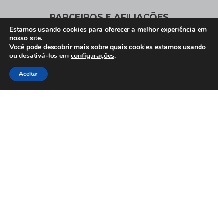
PARCEIROS E AFILIAÇÕES
Estamos usando cookies para oferecer a melhor experiência em
nosso site.
Você pode descobrir mais sobre quais cookies estamos usando
ou desativá-los em
configurações
.
Associados
Aceitar
Clique Aqui e conheça nossos parceiros
Afiliações