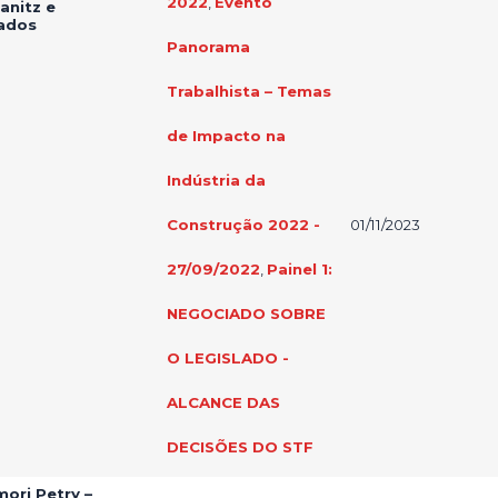
2022
,
Evento
anitz e
ados
Panorama
Trabalhista – Temas
de Impacto na
Indústria da
Construção 2022 -
01/11/2023
27/09/2022
,
Painel 1:
NEGOCIADO SOBRE
O LEGISLADO -
ALCANCE DAS
DECISÕES DO STF
mori Petry –