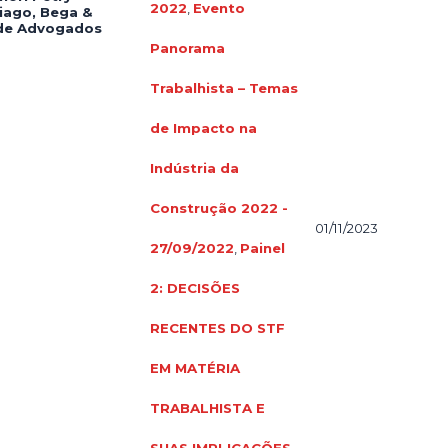
2022
,
Evento
iago, Bega &
 de Advogados
Panorama
Trabalhista – Temas
de Impacto na
Indústria da
Construção 2022 -
01/11/2023
27/09/2022
,
Painel
2: DECISÕES
RECENTES DO STF
EM MATÉRIA
TRABALHISTA E
SUAS IMPLICAÇÕES