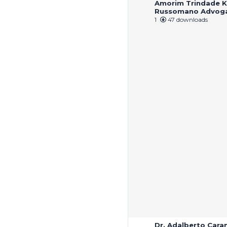
Amorim Trindade K
Russomano Advog
1
47 downloads
Dr. Adalberto Cara