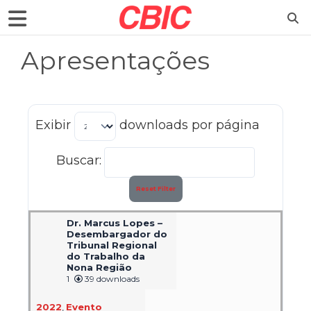
Apresentações
Exibir
downloads por página
Buscar:
Reset Filter
Dr. Marcus Lopes –
Desembargador do
Tribunal Regional
do Trabalho da
Nona Região
1
39 downloads
2022
,
Evento