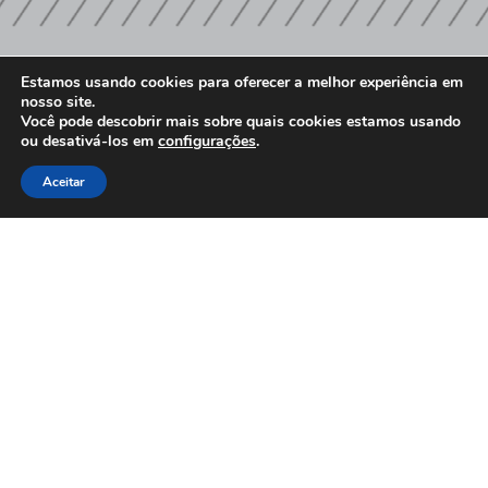
Estamos usando cookies para oferecer a melhor experiência em
PARCEIROS E AFILIAÇÕES
nosso site.
Você pode descobrir mais sobre quais cookies estamos usando
ou desativá-los em
configurações
.
Associados
Aceitar
Clique Aqui e conheça nossos parceiros
Afiliações