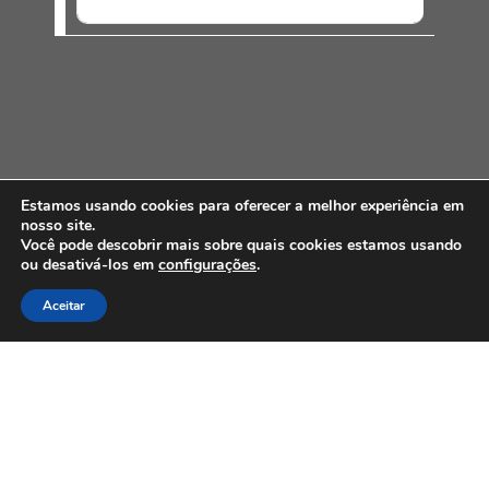
SEM EVENTOS
Estamos usando cookies para oferecer a melhor experiência em
nosso site.
Você pode descobrir mais sobre quais cookies estamos usando
ou desativá-los em
configurações
.
PARCEIROS E AFILIAÇÕES
Aceitar
Associados
Clique Aqui e conheça nossos parceiros