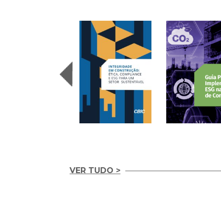
VER TUDO >
Integridade em
Construção Ética,
Guia Prático para
Compliance e ESG
Implementação d
para um Setor
ESG nas Empresas
Sustentável (2026)
Construção (2026