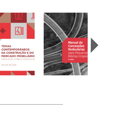
mas
temporâneos da
Manual de Concessões
strução e do
Rodoviárias para
As Novas NRs e a
cado Imobiliário
Pequenas e Médias
Indústria da
25)
Empresas (2025)
Construção (2025)