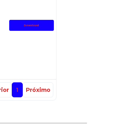
Download
ior
1
Próximo