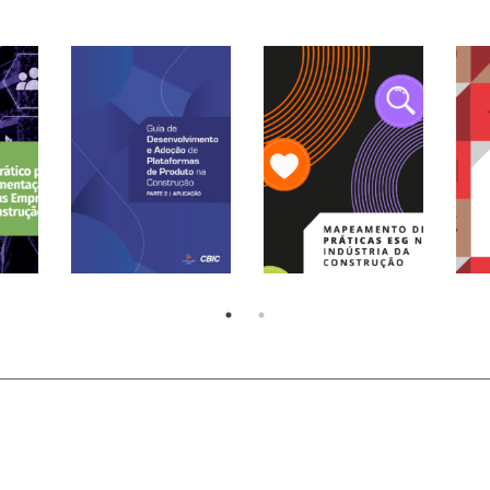
Guia de
Desenvolvimento e
Adoção de
Te
Plataformas de
Mapeamento de
Con
e
Produto na
Práticas ESG na
Con
 de
Construção PARTE 2 |
Indústria da
Mer
)
APLICAÇÃO (2026)
Construção (2025)
(20