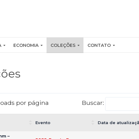
A
ECONOMIA
COLEÇÕES
CONTATO
ções
oads por página
Buscar:
Evento
Data de atualizaç
amm –