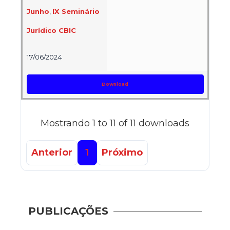
Junho
,
IX Seminário
Jurídico CBIC
17/06/2024
Download
Mostrando 1 to 11 of 11 downloads
Anterior
1
Próximo
Guia 
Dese
PUBLICAÇÕES
Adoç
Plat
Prod