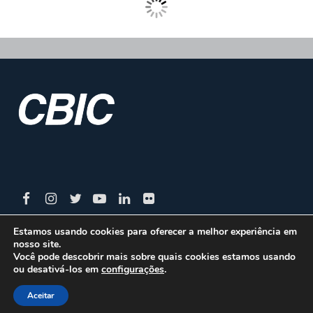
Estamos usando cookies para oferecer a melhor experiência em
nosso site.
CBIC | SBN Quadra 01 – Bloco I – 4º Andar Edifício:
Você pode descobrir mais sobre quais cookies estamos usando
ou desativá-los em
configurações
.
Armando Monteiro Neto - CEP 70.040-913 - Brasília/DF
| Tel.:(61) 3327-1013 / (61) 98179-5580
Aceitar