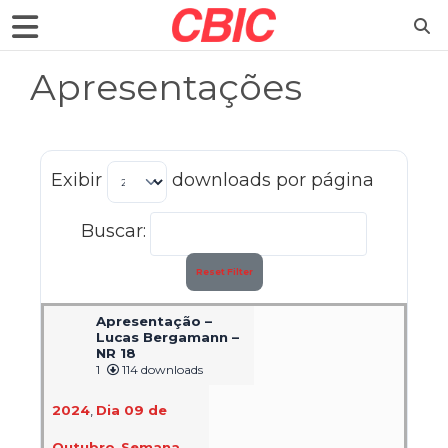
Apresentações
Exibir
downloads por página
Buscar:
Reset Filter
Apresentação –
Lucas Bergamann –
NR 18
1
114 downloads
2024
,
Dia 09 de
Outubro
,
Semana