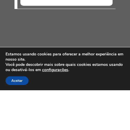
Estamos usando cookies para oferecer a melhor experiência em
nosso site.
Você pode descobrir mais sobre quais cookies estamos usando
ou desativá-los em
configurações
.
PARCEIROS E AFILIAÇÕES
Aceitar
Associados
Clique Aqui e conheça nossos parceiros