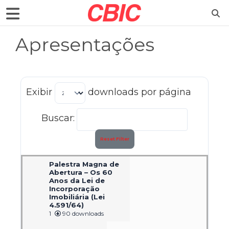
Apresentações
Exibir
downloads por página
Buscar:
Reset Filter
Palestra Magna de
Abertura – Os 60
Anos da Lei de
Incorporação
Imobiliária (Lei
4.591/64)
1
90 downloads