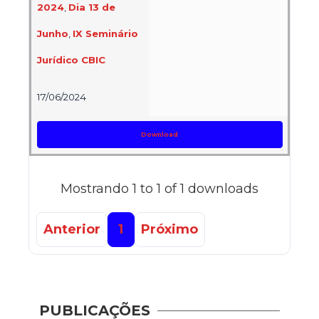
2024
,
Dia 13 de
Junho
,
IX Seminário
Jurídico CBIC
17/06/2024
Download
Mostrando 1 to 1 of 1 downloads
Anterior
1
Próximo
Guia 
Dese
PUBLICAÇÕES
Adoç