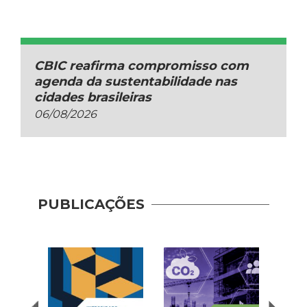
CBIC reafirma compromisso com
agenda da sustentabilidade nas
cidades brasileiras
06/08/2026
Guia 
Dese
PUBLICAÇÕES
Adoç
Plat
Prod
Cons
| AP