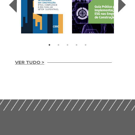
VER TUDO >
Integridade em
Construção Ética,
Guia Prático para
Compliance e ESG
Implementação de
para um Setor
ESG nas Empresas de
Sustentável (2026)
Construção (2026)