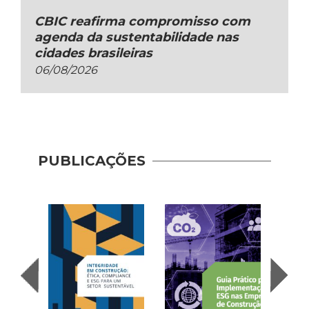
CBIC reafirma compromisso com
agenda da sustentabilidade nas
cidades brasileiras
06/08/2026
Guia 
Dese
PUBLICAÇÕES
Adoç
Plat
Prod
Cons
| AP