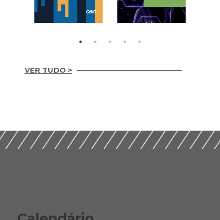
VER TUDO >
Integridade em
Construção Ética,
Guia Prático para
Compliance e ESG
Implementação de
para um Setor
ESG nas Empresas de
Sustentável (2026)
Construção (2026)
Calendário