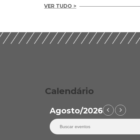
VER TUDO >
Integridade em
Construção Ética,
Guia Prático para
Compliance e ESG
Implementação d
para um Setor
ESG nas Empresas
Sustentável (2026)
Construção (2026
Calendário
Agosto/2026