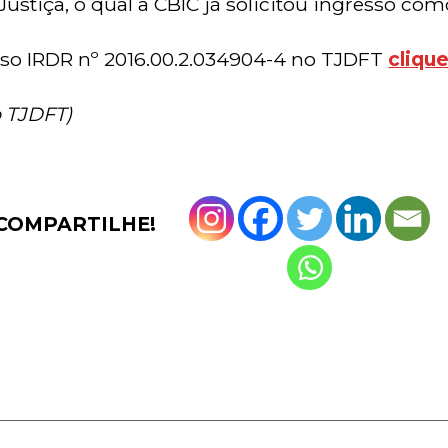
Justiça, o qual a CBIC já solicitou ingresso co
sso IRDR nº 2016.00.2.034904-4 no TJDFT
cliqu
 TJDFT)
COMPARTILHE!