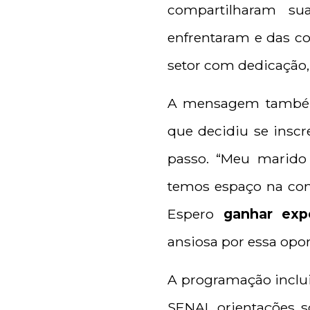
compartilharam s
enfrentaram e das co
setor com dedicação, 
A mensagem também 
que decidiu se inscr
passo. “Meu marido
temos espaço na con
Espero
ganhar exp
ansiosa por essa opo
A programação inclu
SENAI, orientações 