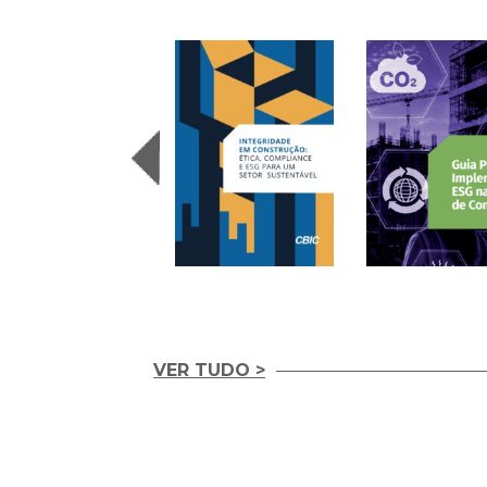
VER TUDO >
Integridade em
Construção Ética,
Guia Prático para
Compliance e ESG
Implementação d
para um Setor
ESG nas Empresas
Sustentável (2026)
Construção (2026