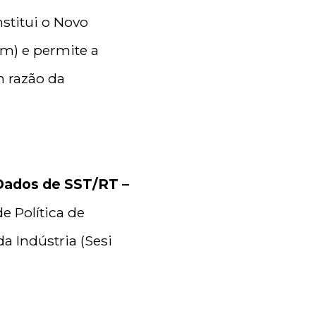
nstitui o Novo
m) e permite a
m razão da
Dados de SST/RT –
e Política de
a Indústria (Sesi