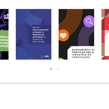
Guia de
Desenvolvimento e
Adoção de
Te
Plataformas de
Mapeamento de
Con
e
Produto na
Práticas ESG na
Con
 de
Construção PARTE 2 |
Indústria da
Mer
)
APLICAÇÃO (2026)
Construção (2025)
(20