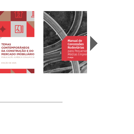
mas
temporâneos da
Manual de Concessões
strução e do
Rodoviárias para
As Novas NRs e a
cado Imobiliário
Pequenas e Médias
Indústria da
25)
Empresas (2025)
Construção (2025)