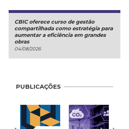
CBIC oferece curso de gestão
compartilhada como estratégia para
aumentar a eficiência em grandes
obras
04/08/2026
Guia 
Dese
PUBLICAÇÕES
Adoç
Plat
Prod
Cons
| AP