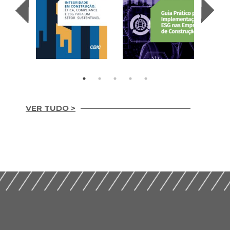
VER TUDO >
Integridade em
Construção Ética,
Guia Prático para
Compliance e ESG
Implementação de
para um Setor
ESG nas Empresas de
Sustentável (2026)
Construção (2026)