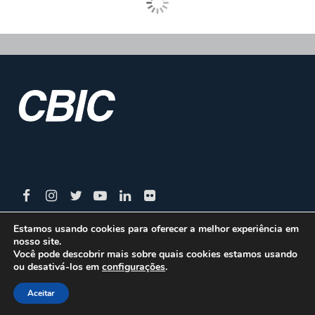
Estamos usando cookies para oferecer a melhor experiência em
nosso site.
CBIC | SBN Quadra 01 – Bloco I – 4º Andar Edifício:
Você pode descobrir mais sobre quais cookies estamos usando
ou desativá-los em
configurações
.
Armando Monteiro Neto - CEP 70.040-913 - Brasília/DF
| Tel.:(61) 3327-1013 / (61) 98179-5580
Aceitar