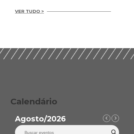
VER TUDO >
Integridade em
Construção Ética,
Guia Prático para
Compliance e ESG
Implementação de
para um Setor
ESG nas Empresas de
Sustentável (2026)
Construção (2026)
Calendário
Agosto/2026