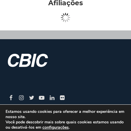
Afiliações
Estamos usando cookies para oferecer a melhor experiência em
nosso site.
CBIC | SBN Quadra 01 – Bloco I – 4º Andar Edifício:
Você pode descobrir mais sobre quais cookies estamos usando
ou desativá-los em
configurações
.
Armando Monteiro Neto - CEP 70.040-913 - Brasília/DF