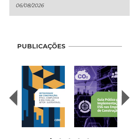
06/08/2026
Guia 
Dese
PUBLICAÇÕES
Adoç
Plat
Prod
Cons
| AP