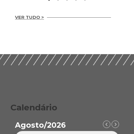
VER TUDO >
Integridade em
Construção Ética,
Guia Prático para
Compliance e ESG
Implementação de
para um Setor
ESG nas Empresas de
Sustentável (2026)
Construção (2026)
Calendário
Agosto/2026