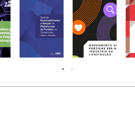
Guia de
Desenvolvimento e
Adoção de
Te
Plataformas de
Mapeamento de
Con
e
Produto na
Práticas ESG na
Con
 de
Construção PARTE 2 |
Indústria da
Mer
)
APLICAÇÃO (2026)
Construção (2025)
(20