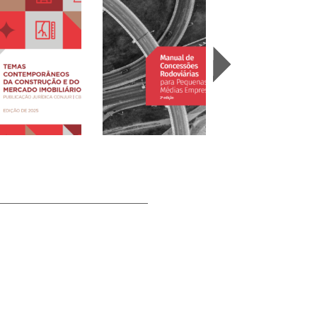
mas
temporâneos da
Manual de Concessões
strução e do
Rodoviárias para
As Novas NRs e a
cado Imobiliário
Pequenas e Médias
Indústria da
25)
Empresas (2025)
Construção (2025)