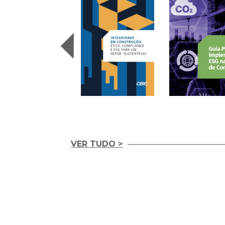
VER TUDO >
Integridade em
Construção Ética,
Guia Prático para
Compliance e ESG
Implementação d
para um Setor
ESG nas Empresas
Sustentável (2026)
Construção (2026