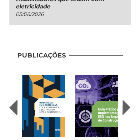
eletricidade
05/08/2026
Guia 
Dese
PUBLICAÇÕES
Adoç
Plat
Prod
Cons
| AP