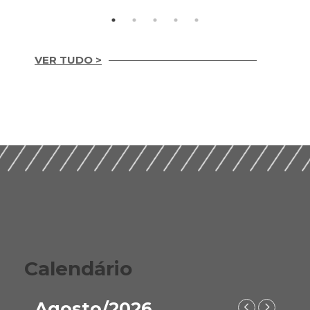
VER TUDO >
Integridade em
Construção Ética,
Guia Prático para
Compliance e ESG
Implementação de
para um Setor
ESG nas Empresas de
Sustentável (2026)
Construção (2026)
Calendário
Agosto/2026