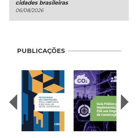
cidades brasileiras
06/08/2026
Guia 
Dese
PUBLICAÇÕES
Adoç
Plat
Prod
Cons
| AP