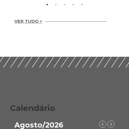
VER TUDO >
Integridade em
Construção Ética,
Guia Prático para
Compliance e ESG
Implementação de
para um Setor
ESG nas Empresas de
Sustentável (2026)
Construção (2026)
Calendário
Agosto/2026