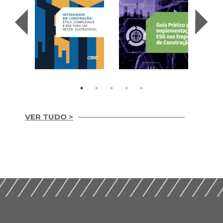
VER TUDO >
Integridade em
Construção Ética,
Guia Prático para
Compliance e ESG
Implementação de
para um Setor
ESG nas Empresas de
Sustentável (2026)
Construção (2026)