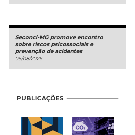
Seconci-MG promove encontro
sobre riscos psicossociais e
prevenção de acidentes
05/08/2026
Guia 
Dese
PUBLICAÇÕES
Adoç
Plat
Prod
Cons
| AP