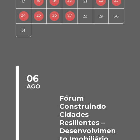
18
19
20
22
23
17
21
24
25
26
27
28
29
30
31
06
AGO
Fórum
Construindo
Cidades
Resilientes –
Desenvolvimen
to Imobiliário,