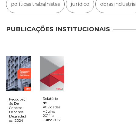
políticas trabalhistas
jurídico
obras industria
PUBLICAÇÕES INSTITUCIONAIS
Relatório
Reocupaç
de
ão De
Atividades
Centros
– Julho
Urbanos
2014 a
Degradad
Julho 2017
os (2024)