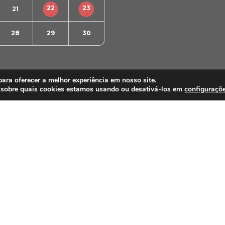
22
23
21
28
29
30
ra oferecer a melhor experiência em nosso site.
 sobre quais cookies estamos usando ou desativá-los em
configuraçõ
PARCEIROS E AFILIAÇÕES