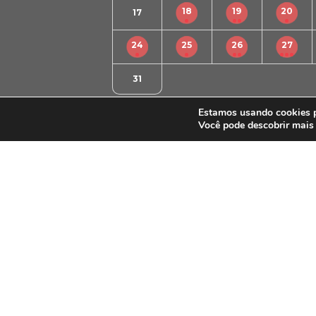
18
19
20
17
24
25
26
27
31
Estamos usando cookies pa
Você pode descobrir mais