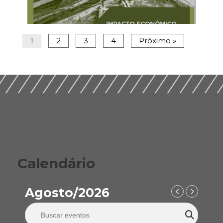
Seminário BNDES – Novo Ciclo de Investimentos em
Infraestrutura e a Transparência na Construção Civil
(2019)
1
2
3
4
Próximo »
Calendário
Distribuição de Riscos na Concessões Rodoviárias (2018)
Agosto/2026