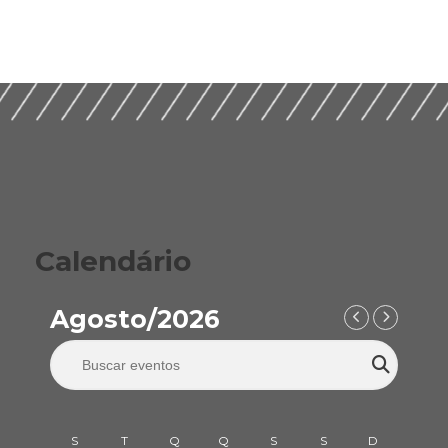
Construção Ética,
Guia Prático para
Compliance e ESG
Implementação de
para um Setor
ESG nas Empresas de
Sustentável (2026)
Construção (2026)
Calendário
Agosto/2026