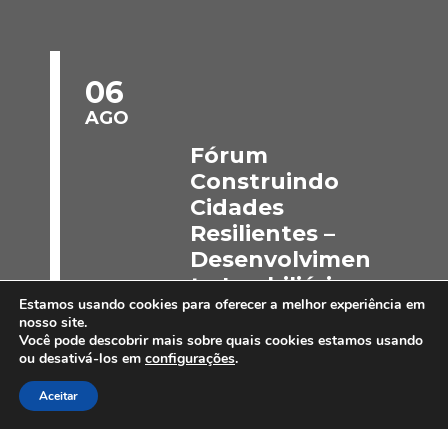
06
AGO
Fórum
Construindo
Cidades
Resilientes –
Desenvolvimen
to Imobiliário,
Estamos usando cookies para oferecer a melhor experiência em
Construção e
nosso site.
Finanças
Você pode descobrir mais sobre quais cookies estamos usando
ou desativá-los em
configurações
.
Sustentáveis
Aceitar