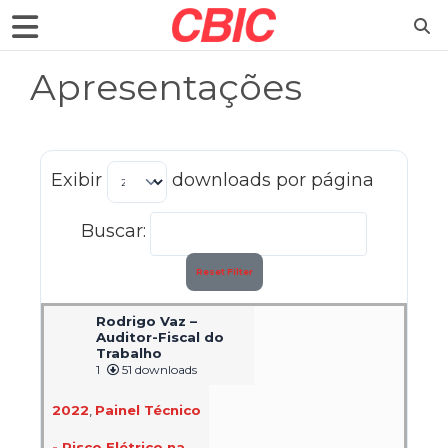
Apresentações
Exibir
downloads por página
Buscar:
Reset Filter
Rodrigo Vaz –
Auditor-Fiscal do
Trabalho
1
51 downloads
2022
,
Painel Técnico
- Risco Elétrico na