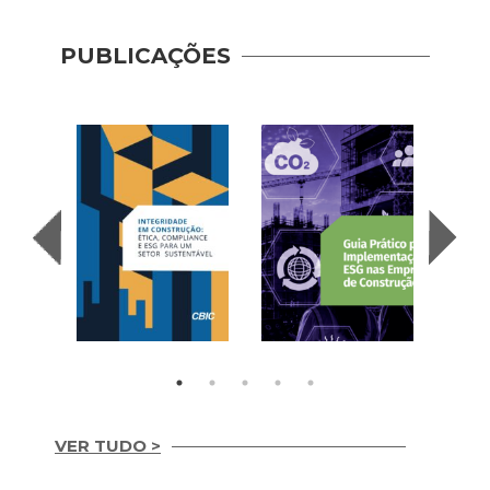
PUBLICAÇÕES
VER TUDO >
Guia 
Dese
Integridade em
Adoç