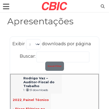
Apresentações
Exibir
downloads por página
Buscar:
Reset Filter
Rodrigo Vaz –
Auditor-Fiscal do
Trabalho
1
51 downloads
2022
,
Painel Técnico
- Risco Elétrico na