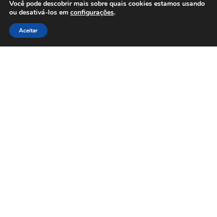
Você pode descobrir mais sobre quais cookies estamos usando
ou desativá-los em
configurações
.
Aceitar
PARCEIROS E AFILIAÇÕES
Associados
Clique Aqui e conheça nossos parceiros
Afiliações