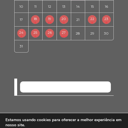
10
11
12
13
14
15
16
18
19
20
22
23
17
21
24
25
26
27
28
29
30
31
SEM EVENTOS
Estamos usando cookies para oferecer a melhor experiência em
nosso site.