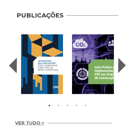
PUBLICAÇÕES
VER TUDO >
Guia 
Dese
Integridade em
Adoç