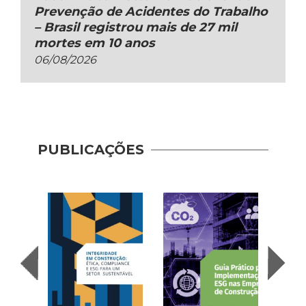
Prevenção de Acidentes do Trabalho
– Brasil registrou mais de 27 mil
mortes em 10 anos
06/08/2026
Guia 
Dese
PUBLICAÇÕES
Adoç
Plat
Prod
Cons
| AP