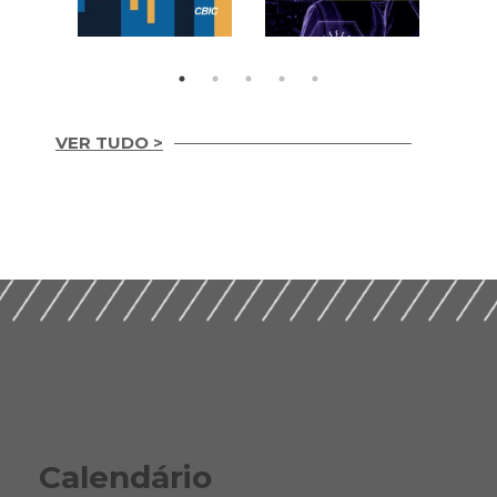
VER TUDO >
Integridade em
Construção Ética,
Guia Prático para
Compliance e ESG
Implementação de
para um Setor
ESG nas Empresas de
Sustentável (2026)
Construção (2026)
Calendário