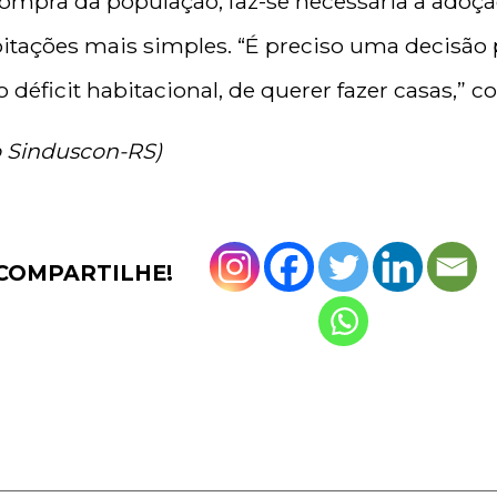
ompra da população, faz-se necessária a adoç
bitações mais simples. “É preciso uma decisão 
déficit habitacional, de querer fazer casas,” co
 Sinduscon-RS)
COMPARTILHE!