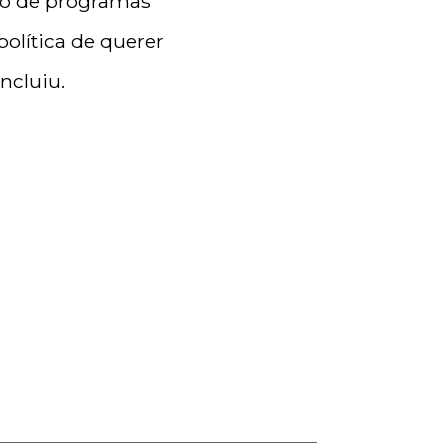
ão de programas
política de querer
ncluiu.