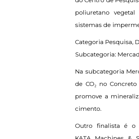
do Centro de Pesquis
poliuretano vegeta
sistemas de imperme
Categoria Pesquisa, 
Subcategoria: Merca
Na subcategoria Merc
de CO₂ no Concreto 
promove a minerali
cimento.
Outro finalista é o
KATA Machines & Sy