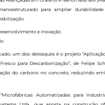
as Avançadas em Grafeno e Nanomateriais (Mac
l nanoestruturado para ampliar durabilid
abilização.
Desenvolvimento e Inovação
do
ado, um dos destaques é o projeto “Aplicação 
Fresco para Descarbonização”, de Felipe Sc
zação do carbono no concreto, reduzindo em
 “Microfábricas Automatizadas para Industri
stems Ltda., que aposta na construção o