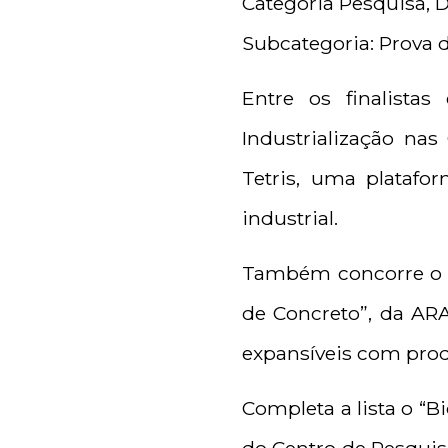
Categoria Pesquisa, 
Subcategoria: Prova d
Entre os finalista
Industrialização nas
Tetris, uma platafo
industrial.
Também concorre o p
de Concreto”, da AR
expansíveis com prod
Completa a lista o “B