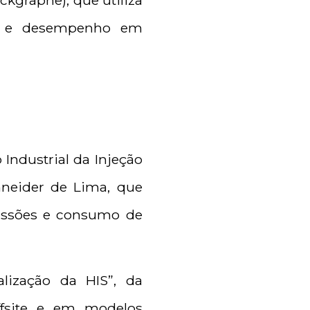
kgraphe), que utiliza
ade e desempenho em
Industrial da Injeção
hneider de Lima, que
issões e consumo de
alização da HIS”, da
ffsite e em modelos