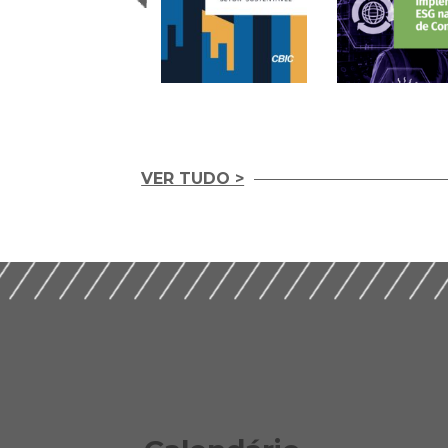
VER TUDO >
Integridade em
Construção Ética,
Guia Prático para
Compliance e ESG
Implementação d
para um Setor
ESG nas Empresas
Sustentável (2026)
Construção (2026