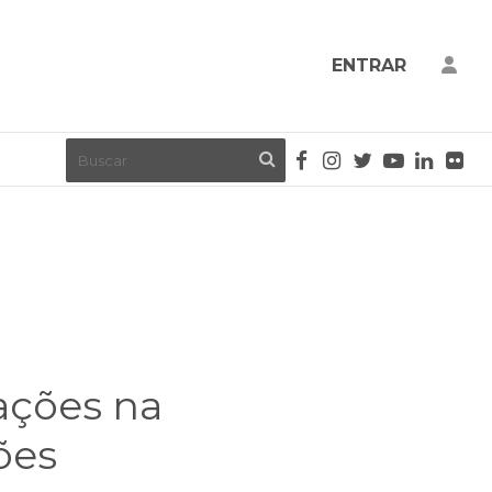
ENTRAR
rações na
ões