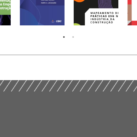
Guia de
Desenvolvimento e
Adoção de
Te
Plataformas de
Mapeamento de
Con
e
Produto na
Práticas ESG na
Con
 de
Construção PARTE 2 |
Indústria da
Mer
)
APLICAÇÃO (2026)
Construção (2025)
(20