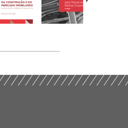
mas
temporâneos da
Manual de Concessões
strução e do
Rodoviárias para
As Novas NRs e a
cado Imobiliário
Pequenas e Médias
Indústria da
25)
Empresas (2025)
Construção (2025)