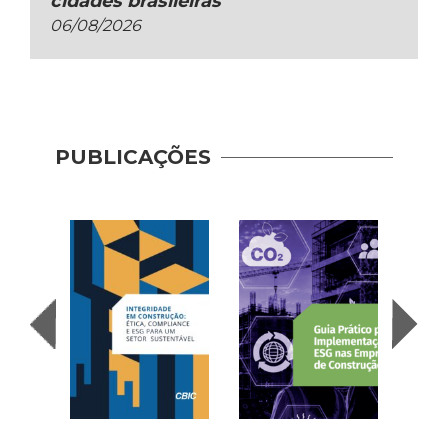
cidades brasileiras
06/08/2026
Guia 
Dese
PUBLICAÇÕES
Adoç
Plat
Prod
Cons
| AP