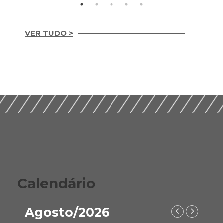
VER TUDO >
Integridade em
Construção Ética,
Guia Prático para
Compliance e ESG
Implementação de
para um Setor
ESG nas Empresas de
Sustentável (2026)
Construção (2026)
Calendário
Agosto/2026