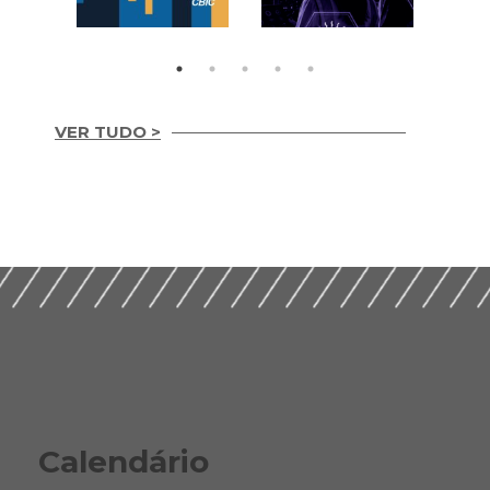
VER TUDO >
Integridade em
Construção Ética,
Guia Prático para
Compliance e ESG
Implementação de
para um Setor
ESG nas Empresas de
Sustentável (2026)
Construção (2026)
Calendário