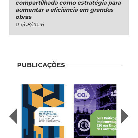
compartilhada como estratégia para
aumentar a eficiência em grandes
obras
04/08/2026
Guia 
Dese
PUBLICAÇÕES
Adoç
Plat
Prod
Cons
| AP