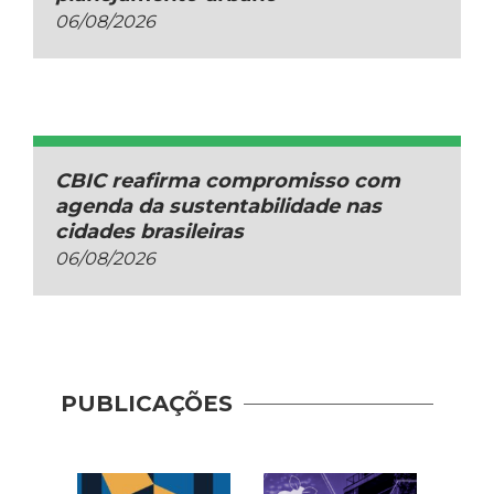
06/08/2026
CBIC reafirma compromisso com
agenda da sustentabilidade nas
cidades brasileiras
06/08/2026
Guia 
Dese
PUBLICAÇÕES
Adoç
Plat
Prod
Cons
| AP