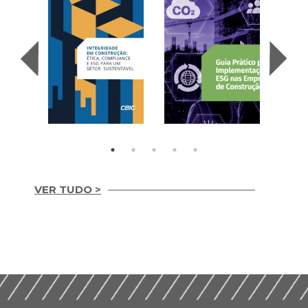
VER TUDO >
Integridade em
Construção Ética,
Guia Prático para
Compliance e ESG
Implementação de
para um Setor
ESG nas Empresas de
Sustentável (2026)
Construção (2026)